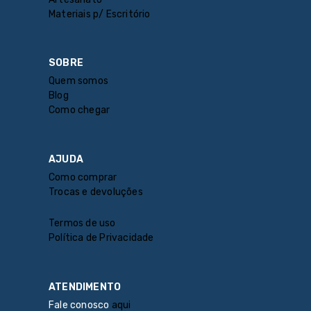
Materiais p/ Escritório
SOBRE
Quem somos
Blog
Como chegar
AJUDA
Como comprar
Trocas e devoluções
Termos de uso
Política de Privacidade
ATENDIMENTO
Fale conosco
aqui