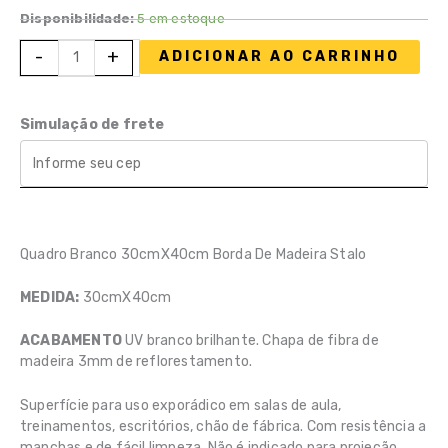
Disponibilidade:
5 em estoque
Quadro
-
+
ADICIONAR AO CARRINHO
Branco
30cmX40cm
Borda
Simulação de frete
De
Madeira
Stalo
quantidade
Quadro Branco 30cmX40cm Borda De Madeira Stalo
MEDIDA:
30cmX40cm
ACABAMENTO
UV branco brilhante. Chapa de fibra de
madeira 3mm de reflorestamento.
Superfície para uso exporádico em salas de aula,
treinamentos, escritórios, chão de fábrica. Com resistência a
manchas e de fácil limpeza. Não é indicado para projeção.