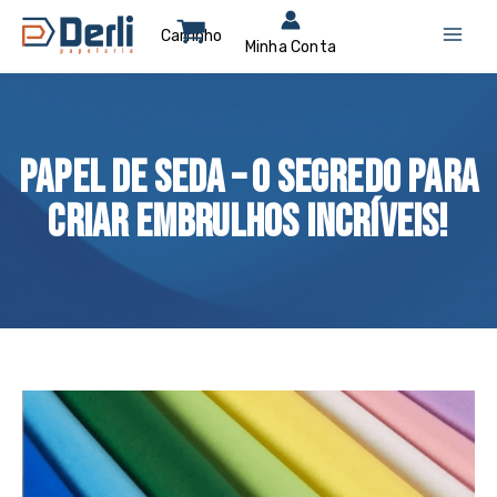
Ir
para
o
conteúdo
Papel de Seda – O segredo para
criar embrulhos incríveis!