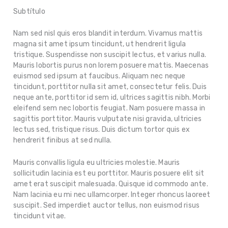
Subtítulo
Nam sed nisl quis eros blandit interdum. Vivamus mattis
magna sit amet ipsum tincidunt, ut hendrerit ligula
tristique. Suspendisse non suscipit lectus, et varius nulla.
Mauris lobortis purus non lorem posuere mattis. Maecenas
euismod sed ipsum at faucibus. Aliquam nec neque
tincidunt, porttitor nulla sit amet, consectetur felis. Duis
neque ante, porttitor id sem id, ultrices sagittis nibh. Morbi
eleifend sem nec lobortis feugiat. Nam posuere massa in
sagittis porttitor. Mauris vulputate nisi gravida, ultricies
lectus sed, tristique risus. Duis dictum tortor quis ex
hendrerit finibus at sed nulla.
Mauris convallis ligula eu ultricies molestie. Mauris
sollicitudin lacinia est eu porttitor. Mauris posuere elit sit
amet erat suscipit malesuada. Quisque id commodo ante.
Nam lacinia eu mi nec ullamcorper. Integer rhoncus laoreet
suscipit. Sed imperdiet auctor tellus, non euismod risus
tincidunt vitae.