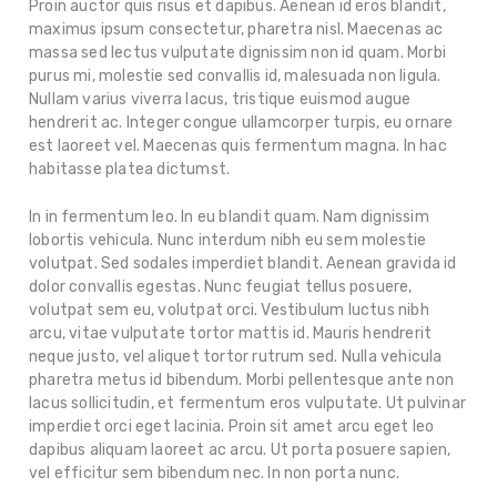
Proin auctor quis risus et dapibus. Aenean id eros blandit,
maximus ipsum consectetur, pharetra nisl. Maecenas ac
massa sed lectus vulputate dignissim non id quam. Morbi
purus mi, molestie sed convallis id, malesuada non ligula.
Nullam varius viverra lacus, tristique euismod augue
hendrerit ac. Integer congue ullamcorper turpis, eu ornare
est laoreet vel. Maecenas quis fermentum magna. In hac
habitasse platea dictumst.
In in fermentum leo. In eu blandit quam. Nam dignissim
lobortis vehicula. Nunc interdum nibh eu sem molestie
volutpat. Sed sodales imperdiet blandit. Aenean gravida id
dolor convallis egestas. Nunc feugiat tellus posuere,
volutpat sem eu, volutpat orci. Vestibulum luctus nibh
arcu, vitae vulputate tortor mattis id. Mauris hendrerit
neque justo, vel aliquet tortor rutrum sed. Nulla vehicula
pharetra metus id bibendum. Morbi pellentesque ante non
lacus sollicitudin, et fermentum eros vulputate. Ut pulvinar
imperdiet orci eget lacinia. Proin sit amet arcu eget leo
dapibus aliquam laoreet ac arcu. Ut porta posuere sapien,
vel efficitur sem bibendum nec. In non porta nunc.