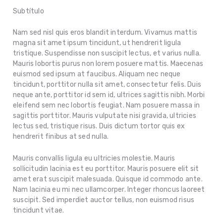
Subtítulo
Nam sed nisl quis eros blandit interdum. Vivamus mattis
magna sit amet ipsum tincidunt, ut hendrerit ligula
tristique. Suspendisse non suscipit lectus, et varius nulla.
Mauris lobortis purus non lorem posuere mattis. Maecenas
euismod sed ipsum at faucibus. Aliquam nec neque
tincidunt, porttitor nulla sit amet, consectetur felis. Duis
neque ante, porttitor id sem id, ultrices sagittis nibh. Morbi
eleifend sem nec lobortis feugiat. Nam posuere massa in
sagittis porttitor. Mauris vulputate nisi gravida, ultricies
lectus sed, tristique risus. Duis dictum tortor quis ex
hendrerit finibus at sed nulla.
Mauris convallis ligula eu ultricies molestie. Mauris
sollicitudin lacinia est eu porttitor. Mauris posuere elit sit
amet erat suscipit malesuada. Quisque id commodo ante.
Nam lacinia eu mi nec ullamcorper. Integer rhoncus laoreet
suscipit. Sed imperdiet auctor tellus, non euismod risus
tincidunt vitae.