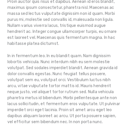
Proin auctor quis risus et dapibus. Aenean id eros blandit,
maximus ipsum consectetur, pharetra nisl. Maecenas ac
massa sed lectus vulputate dignissim non id quam. Morbi
purus mi, molestie sed convallis id, malesuada non ligula.
Nullam varius viverra lacus, tristique euismod augue
hendrerit ac. Integer congue ullamcorper turpis, eu ornare
est laoreet vel. Maecenas quis fermentum magna. In hac
habitasse platea dictumst.
In in fermentum leo. In eu blandit quam. Nam dignissim
lobortis vehicula. Nunc interdum nibh eu sem molestie
volutpat. Sed sodales imperdiet blandit. Aenean gravida id
dolor convallis egestas. Nunc feugiat tellus posuere,
volutpat sem eu, volutpat orci. Vestibulum luctus nibh
arcu, vitae vulputate tortor mattis id. Mauris hendrerit
neque justo, vel aliquet tortor rutrum sed. Nulla vehicula
pharetra metus id bibendum. Morbi pellentesque ante non
lacus sollicitudin, et fermentum eros vulputate. Ut pulvinar
imperdiet orci eget lacinia. Proin sit amet arcu eget leo
dapibus aliquam laoreet ac arcu. Ut porta posuere sapien,
vel efficitur sem bibendum nec. In non porta nunc.