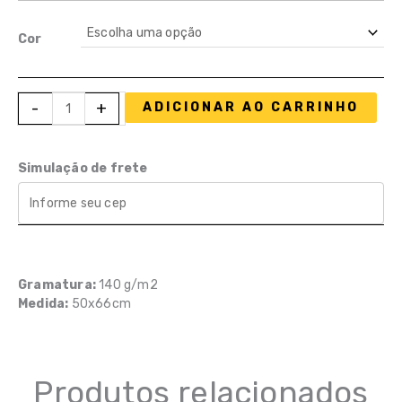
Cor
Folha
-
+
ADICIONAR AO CARRINHO
de
Cartolina150g
quantidade
Simulação de frete
Gramatura:
140 g/m2
Medida:
50x66cm
Produtos relacionados