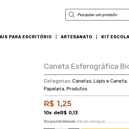
Pesquisar
produtos
AIS PARA ESCRITÓRIO
ARTESANATO
KIT ESCOL
Caneta Esferográfica Bi
Categorias:
Canetas
,
Lápis e Caneta
Papelaria
,
Produtos
R$
1,25
10x de
R$
0,13
Disponibilidade:
50 em estoque