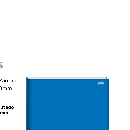
s
autado
0mm