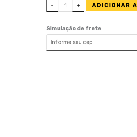
Caneta
ADICIONAR 
-
+
Esferográfica
Bic
Vermelha
Simulação de frete
quantidade