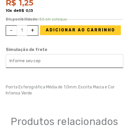
R$
1,25
10x de
R$
0,13
Disponibilidade:
50 em estoque
Caneta
-
+
ADICIONAR AO CARRINHO
Esferográfica
Bic
Verde
Simulação de frete
quantidade
Ponta Esferográfica Média de 1.0mm. Escrita Macia e Cor
Intensa Verde
Produtos relacionados