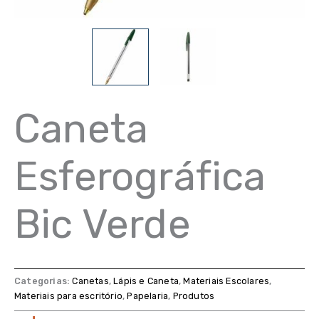
Caneta
Esferográfica
Bic Verde
Categorias:
Canetas
,
Lápis e Caneta
,
Materiais Escolares
,
Materiais para escritório
,
Papelaria
,
Produtos